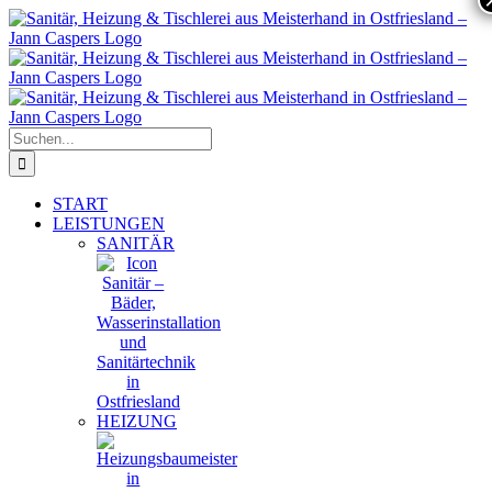
Zum
Inhalt
springen
Suche
nach:
START
LEISTUNGEN
SANITÄR
HEIZUNG