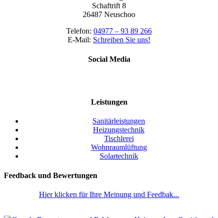
Schaftrift 8
26487 Neuschoo
Telefon:
04977 – 93 89 266
E-Mail:
Schreiben Sie uns!
Social Media
Leistungen
Sanitärleistungen
Heizungstechnik
Tischlerei
Wohnraumlüftung
Solartechnik
Feedback und Bewertungen
Hier klicken für Ihre Meinung und Feedbak...