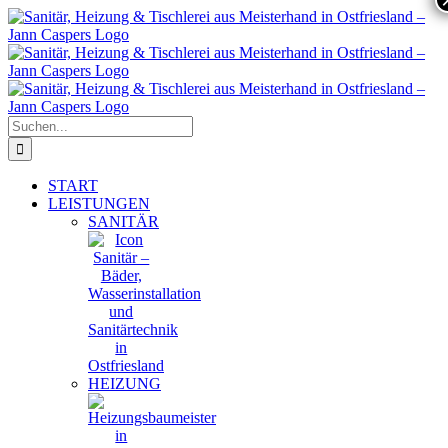
Zum
Inhalt
springen
Suche
nach:
START
LEISTUNGEN
SANITÄR
HEIZUNG