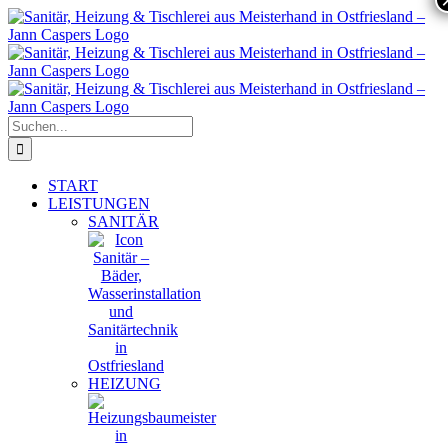
Zum
Inhalt
springen
Suche
nach:
START
LEISTUNGEN
SANITÄR
HEIZUNG