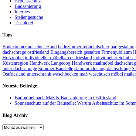
Arbeitsschutz
Badsanierung
Internes
Stellengesuche
Tischlerei
Tags
Badezimmer aus einer Hand
badezimmer möbel tischler
badgestaltung
dachschräge ostfriesland
Eingangsbereich gestalten
Firmenjubiläum 
Holzmöbel
individueller möbelbau ostfriesland
individueller Schuhsc
Küstenregion Handwerk
Langeoog Handwerk
maßmöbel dachschräg
unter dachschräge
Sommer Baustelle
stauraum lösung dachschräge
St
Ostfriesland
unterschrank waschbecken maß
waschtisch möbel maßan
Neueste Beiträge
Badmöbel nach Maß & Badsanierung in Ostfriesland
Sonnenschutz auf der Baustelle: Warum Arbeitsschutz im Somm
Blog-Archiv
Blog-
Archiv