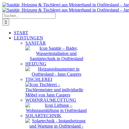
Zum
Inhalt
springen
Suche
nach:
START
LEISTUNGEN
SANITÄR
HEIZUNG
TISCHLEREI
WOHNRAUMLÜFTUNG
SOLARTECHNIK