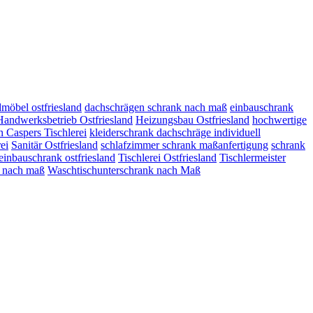
möbel ostfriesland
dachschrägen schrank nach maß
einbauschrank
Handwerksbetrieb Ostfriesland
Heizungsbau Ostfriesland
hochwertige
n Caspers Tischlerei
kleiderschrank dachschräge individuell
ei
Sanitär Ostfriesland
schlafzimmer schrank maßanfertigung
schrank
 einbauschrank ostfriesland
Tischlerei Ostfriesland
Tischlermeister
k nach maß
Waschtischunterschrank nach Maß