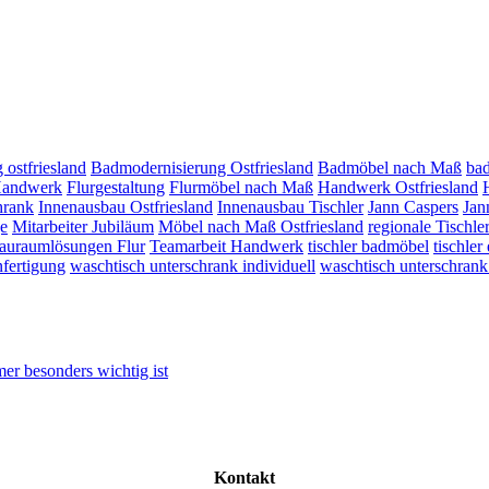
 ostfriesland
Badmodernisierung Ostfriesland
Badmöbel nach Maß
bad
Handwerk
Flurgestaltung
Flurmöbel nach Maß
Handwerk Ostfriesland
hrank
Innenausbau Ostfriesland
Innenausbau Tischler
Jann Caspers
Jan
e
Mitarbeiter Jubiläum
Möbel nach Maß Ostfriesland
regionale Tischler
auraumlösungen Flur
Teamarbeit Handwerk
tischler badmöbel
tischler
fertigung
waschtisch unterschrank individuell
waschtisch unterschran
er besonders wichtig ist
Kontakt