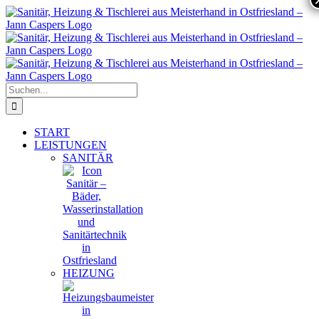
Zum
Inhalt
springen
Suche
nach:
START
LEISTUNGEN
SANITÄR
HEIZUNG