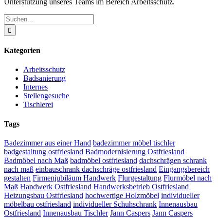
Unterstützung unseres Teams im Bereich Arbeitsschutz.
Suche
nach:
Kategorien
Arbeitsschutz
Badsanierung
Internes
Stellengesuche
Tischlerei
Tags
Badezimmer aus einer Hand
badezimmer möbel tischler
badgestaltung ostfriesland
Badmodernisierung Ostfriesland
Badmöbel nach Maß
badmöbel ostfriesland
dachschrägen schrank
nach maß
einbauschrank dachschräge ostfriesland
Eingangsbereich
gestalten
Firmenjubiläum Handwerk
Flurgestaltung
Flurmöbel nach
Maß
Handwerk Ostfriesland
Handwerksbetrieb Ostfriesland
Heizungsbau Ostfriesland
hochwertige Holzmöbel
individueller
möbelbau ostfriesland
individueller Schuhschrank
Innenausbau
Ostfriesland
Innenausbau Tischler
Jann Caspers
Jann Caspers