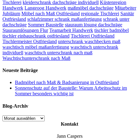
Tischlerei
kleiderschrank dachschräge individuell
Küstenregion
Handwerk
Langeoog Handwerk
maßmöbel dachschräge
Mitarbeiter
Jubiläum
Möbel nach Maß Ostfriesland
regionale Tischlerei
Sanitär
Ostfriesland
schlafzimmer schrank maßanfertigung
schrank unter
dachschräge
Sommer Baustelle
stauraum lösung dachschräge
Stauraumlösungen Flur
Teamarbeit Handwerk
tischler badmöbel
tischler einbauschrank ostfriesland
Tischlerei Ostfriesland
Tischlermeister Ostfriesland
unterschrank waschbecken maß
waschtisch möbel maßanfertigung
waschtisch unterschrank
individuell
waschtisch unterschrank nach maß
Waschtischunterschrank nach Maß
Neueste Beiträge
Badmöbel nach Maß & Badsanierung in Ostfriesland
Sonnenschutz auf der Baustelle: Warum Arbeitsschutz im
Sommer besonders wichtig ist
Blog-Archiv
Blog-
Archiv
Kontakt
Jann Caspers