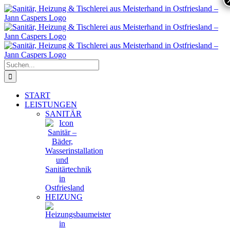
Zum
Inhalt
springen
Suche
nach:
START
LEISTUNGEN
SANITÄR
HEIZUNG