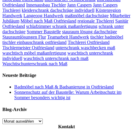
Ostfriesland
Innenausbau Tischler
Jann Caspers
Jann Caspers
Tischlerei
kleiderschrank dachschräge individuell
Küstenregion
Handwerk
Langeoog Handwerk
maßmöbel dachschräge
Mitarbeiter
Jubiläum
Möbel nach Maß Ostfriesland
regionale Tischlerei
Sanitär
Ostfriesland
schlafzimmer schrank maßanfertigung
schrank unter
dachschräge
Sommer Baustelle
stauraum lösung dachschräge
Stauraumlösungen Flur
Teamarbeit Handwerk
tischler badmöbel
tischler einbauschrank ostfriesland
Tischlerei Ostfriesland
Tischlermeister Ostfriesland
unterschrank waschbecken maß
waschtisch möbel maßanfertigung
waschtisch unterschrank
individuell
waschtisch unterschrank nach maß
Waschtischunterschrank nach Maß
Neueste Beiträge
Badmöbel nach Maß & Badsanierung in Ostfriesland
Sonnenschutz auf der Baustelle: Warum Arbeitsschutz im
Sommer besonders wichtig ist
Blog-Archiv
Blog-
Archiv
Kontakt