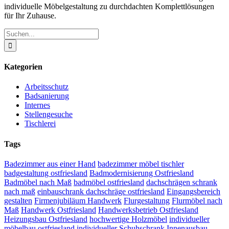
individuelle Möbelgestaltung zu durchdachten Komplettlösungen
für Ihr Zuhause.
Suche
nach:
Kategorien
Arbeitsschutz
Badsanierung
Internes
Stellengesuche
Tischlerei
Tags
Badezimmer aus einer Hand
badezimmer möbel tischler
badgestaltung ostfriesland
Badmodernisierung Ostfriesland
Badmöbel nach Maß
badmöbel ostfriesland
dachschrägen schrank
nach maß
einbauschrank dachschräge ostfriesland
Eingangsbereich
gestalten
Firmenjubiläum Handwerk
Flurgestaltung
Flurmöbel nach
Maß
Handwerk Ostfriesland
Handwerksbetrieb Ostfriesland
Heizungsbau Ostfriesland
hochwertige Holzmöbel
individueller
möbelbau ostfriesland
individueller Schuhschrank
Innenausbau