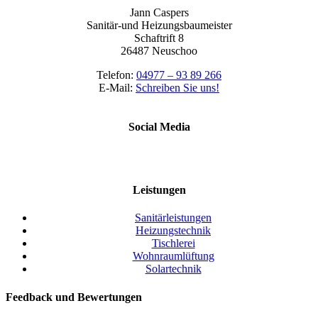
Jann Caspers
Sanitär-und Heizungsbaumeister
Schaftrift 8
26487 Neuschoo
Telefon:
04977 – 93 89 266
E-Mail:
Schreiben Sie uns!
Social Media
Leistungen
Sanitärleistungen
Heizungstechnik
Tischlerei
Wohnraumlüftung
Solartechnik
Feedback und Bewertungen