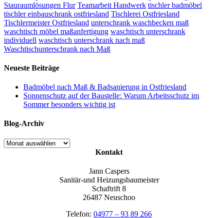
Stauraumlösungen Flur
Teamarbeit Handwerk
tischler badmöbel
tischler einbauschrank ostfriesland
Tischlerei Ostfriesland
Tischlermeister Ostfriesland
unterschrank waschbecken maß
waschtisch möbel maßanfertigung
waschtisch unterschrank
individuell
waschtisch unterschrank nach maß
Waschtischunterschrank nach Maß
Neueste Beiträge
Badmöbel nach Maß & Badsanierung in Ostfriesland
Sonnenschutz auf der Baustelle: Warum Arbeitsschutz im
Sommer besonders wichtig ist
Blog-Archiv
Blog-
Archiv
Kontakt
Jann Caspers
Sanitär-und Heizungsbaumeister
Schaftrift 8
26487 Neuschoo
Telefon:
04977 – 93 89 266