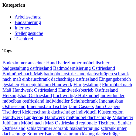
Kategorien
Arbeitsschutz
Badsanierung
Internes
Stellengesuche
Tischlerei
Tags
Badezimmer aus einer Hand
badezimmer möbel tischler
badgestaltung ostfriesland
Badmodernisierung Ostfriesland
Badmöbel nach Maß
badmöbel ostfriesland
dachschrägen schrank
nach maß
einbauschrank dachschräge ostfriesland
Eingangsbereich
gestalten
Firmenjubiläum Handwerk
Flurgestaltung
Flurmöbel nach
Maß
Handwerk Ostfriesland
Handwerksbetrieb Ostfriesland
Heizungsbau Ostfriesland
hochwertige Holzmöbel
individueller
möbelbau ostfriesland
individueller Schuhschrank
Innenausbau
Ostfriesland
Innenausbau Tischler
Jann Caspers
Jann Caspers
Tischlerei
kleiderschrank dachschräge individuell
Küstenregion
Handwerk
Langeoog Handwerk
maßmöbel dachschräge
Mitarbeiter
Jubiläum
Möbel nach Maß Ostfriesland
regionale Tischlerei
Sanitär
Ostfriesland
schlafzimmer schrank maßanfertigung
schrank unter
dachschräge
Sommer Baustelle
stauraum lösung dachschräge