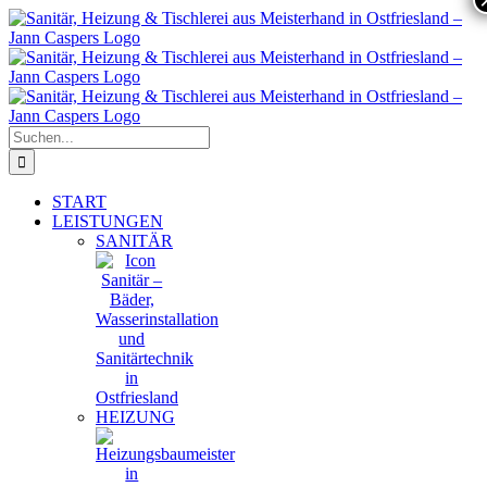
Zum
Inhalt
springen
Suche
nach:
START
LEISTUNGEN
SANITÄR
HEIZUNG